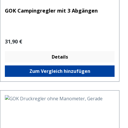
GOK Campingregler mit 3 Abgängen
Regulärer Preis:
31,90 €
Details
Zum Vergleich hinzufügen