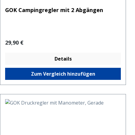
GOK Campingregler mit 2 Abgängen
Regulärer Preis:
29,90 €
Details
Zum Vergleich hinzufügen