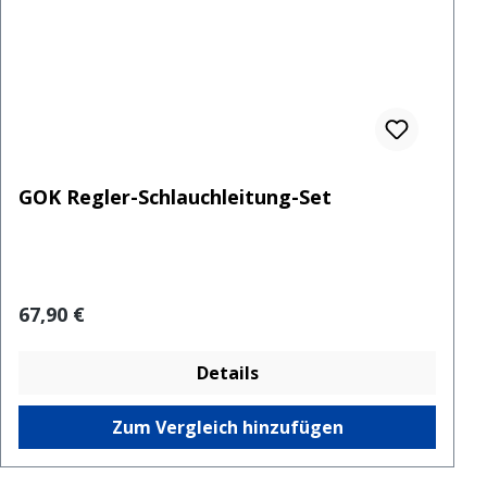
GOK Regler-Schlauchleitung-Set
Regulärer Preis:
67,90 €
Details
Zum Vergleich hinzufügen