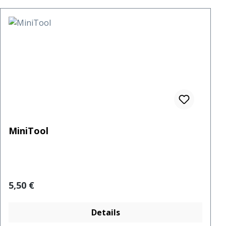
MiniTool
Regulärer Preis:
5,50 €
Details