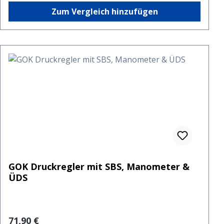
Zum Vergleich hinzufügen
GOK Druckregler mit SBS, Manometer &
ÜDS
Regulärer Preis:
71,90 €