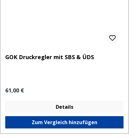
GOK Druckregler mit SBS & ÜDS
Regulärer Preis:
61,00 €
Details
Zum Vergleich hinzufügen