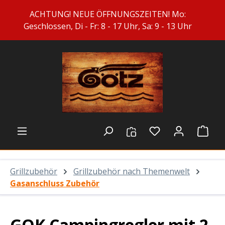
Zum Hauptinhalt springen
ACHTUNG! NEUE ÖFFNUNGSZEITEN! Mo:
Geschlossen, Di - Fr: 8 - 17 Uhr, Sa: 9 - 13 Uhr
Du hast 0 Prod
Ware
Grillzubehör
Grillzubehör nach Themenwelt
Gasanschluss Zubehör
GOK Campingregler mit 2