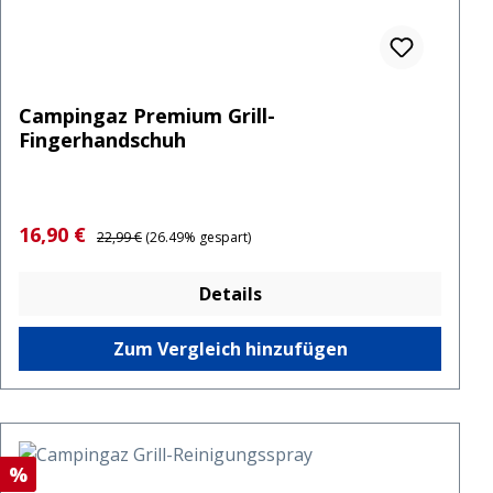
Campingaz Premium Grill-
Fingerhandschuh
Verkaufspreis:
Regulärer Preis:
16,90 €
22,99 €
(26.49% gespart)
Details
Zum Vergleich hinzufügen
Rabatt
%