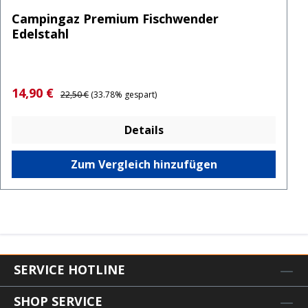
Campingaz Premium Fischwender
Edelstahl
Verkaufspreis:
Regulärer Preis:
14,90 €
22,50 €
(33.78% gespart)
Details
Zum Vergleich hinzufügen
SERVICE HOTLINE
SHOP SERVICE