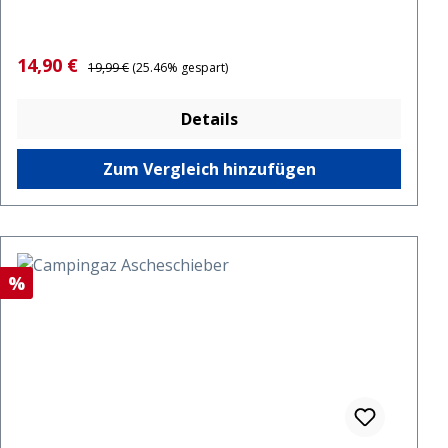
Verkaufspreis:
Regulärer Preis:
14,90 €
19,99 €
(25.46% gespart)
Details
Zum Vergleich hinzufügen
Rabatt
%