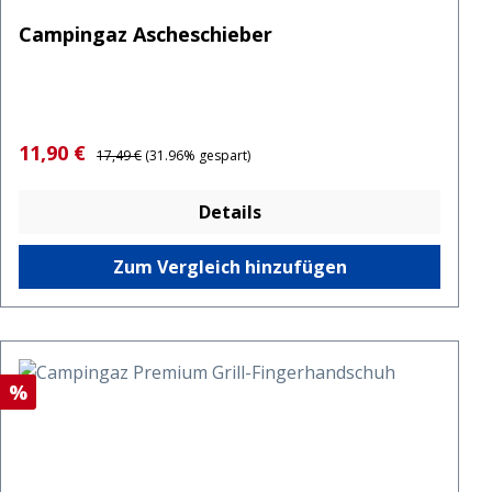
Campingaz Ascheschieber
Verkaufspreis:
Regulärer Preis:
11,90 €
17,49 €
(31.96% gespart)
Details
Zum Vergleich hinzufügen
Rabatt
%