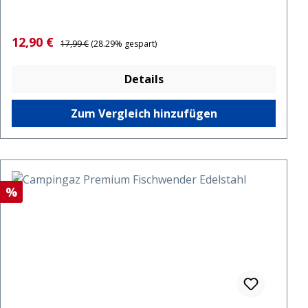
Verkaufspreis:
Regulärer Preis:
12,90 €
17,99 €
(28.29% gespart)
Details
Zum Vergleich hinzufügen
Rabatt
%