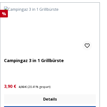
Rabatt
%
Campingaz 3 in 1 Grillbürste
Verkaufspreis:
Regulärer Preis:
3,90 €
4,90 €
(20.41% gespart)
Details