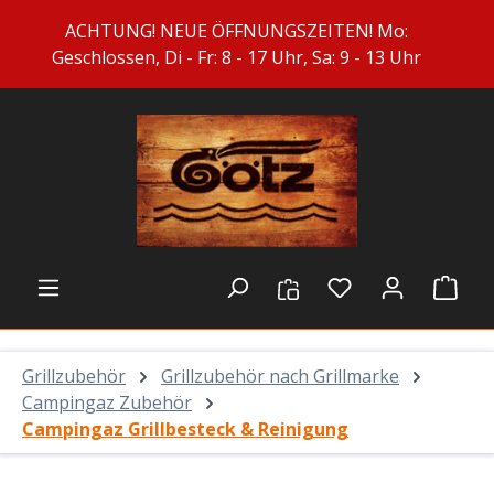
Zum Hauptinhalt springen
ACHTUNG! NEUE ÖFFNUNGSZEITEN! Mo:
Geschlossen, Di - Fr: 8 - 17 Uhr, Sa: 9 - 13 Uhr
Du hast 0 Prod
Ware
Grillzubehör
Grillzubehör nach Grillmarke
Campingaz Zubehör
Campingaz Grillbesteck & Reinigung