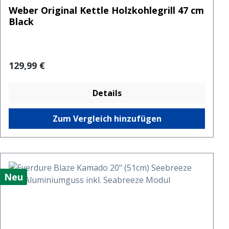
Weber Original Kettle Holzkohlegrill 47 cm
Black
Regulärer Preis:
129,99 €
Details
Zum Vergleich hinzufügen
Neu