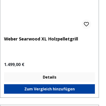
Weber Searwood XL Holzpelletgrill
Regulärer Preis:
1.499,00 €
Details
Zum Vergleich hinzufügen