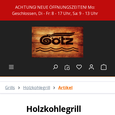
Zum Hauptinhalt springen
ACHTUNG! NEUE ÖFFNUNGSZEITEN! Mo:
Geschlossen, Di - Fr: 8 - 17 Uhr, Sa: 9 - 13 Uhr
Du hast 0 Prod
Ware
Grills
Holzkohlegrill
Artikel
Holzkohlegrill