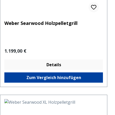
Weber Searwood Holzpelletgrill
Regulärer Preis:
1.199,00 €
Details
Zum Vergleich hinzufügen