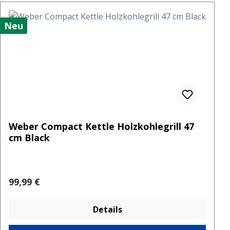
Neu
Weber Compact Kettle Holzkohlegrill 47
cm Black
Regulärer Preis:
99,99 €
Details