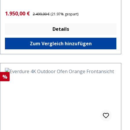
Verkaufspreis:
Regulärer Preis:
1.950,00 €
2.499,00 €
(21.97% gespart)
Details
Zum Vergleich hinzufügen
Rabatt
%