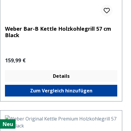
Weber Bar-B Kettle Holzkohlegrill 57 cm
Black
Regulärer Preis:
159,99 €
Details
Zum Vergleich hinzufügen
Neu