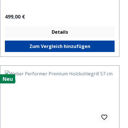
Regulärer Preis:
499,00 €
Details
Zum Vergleich hinzufügen
Neu