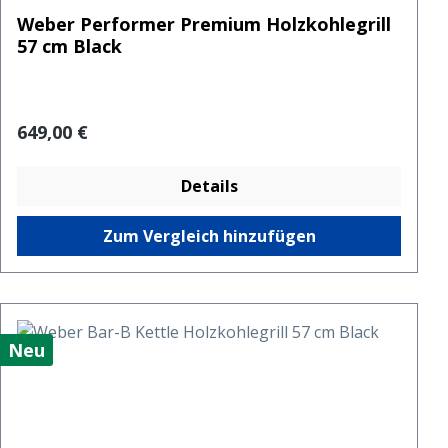
Weber Performer Premium Holzkohlegrill
57 cm Black
Regulärer Preis:
649,00 €
Details
Zum Vergleich hinzufügen
Neu