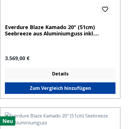
Everdure Blaze Kamado 20" (51cm)
Seebreeze aus Aluminiumguss inkl.
Seabreeze Modul
Regulärer Preis:
3.569,00 €
Details
Zum Vergleich hinzufügen
Neu