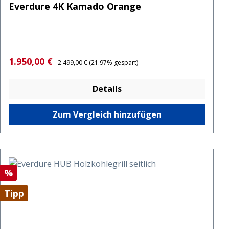
Everdure 4K Kamado Orange
Verkaufspreis:
Regulärer Preis:
1.950,00 €
2.499,00 €
(21.97% gespart)
Details
Zum Vergleich hinzufügen
Rabatt
%
Tipp