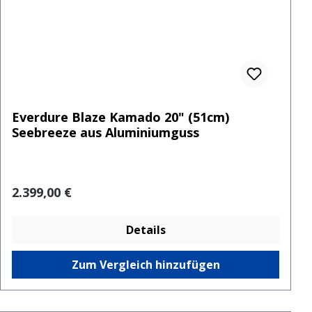
Everdure Blaze Kamado 20" (51cm)
Seebreeze aus Aluminiumguss
Regulärer Preis:
2.399,00 €
Details
Zum Vergleich hinzufügen