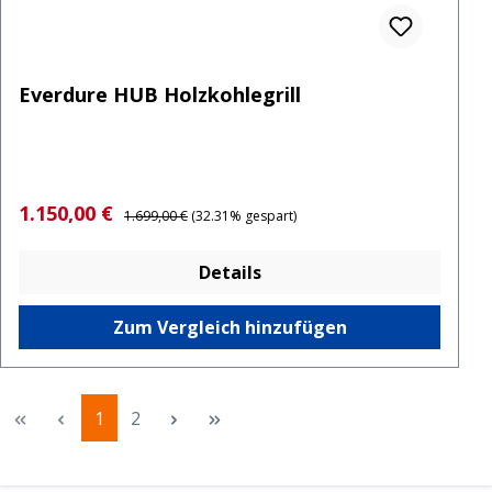
Everdure HUB Holzkohlegrill
Verkaufspreis:
Regulärer Preis:
1.150,00 €
1.699,00 €
(32.31% gespart)
Details
Zum Vergleich hinzufügen
Seite
Seite
1
2