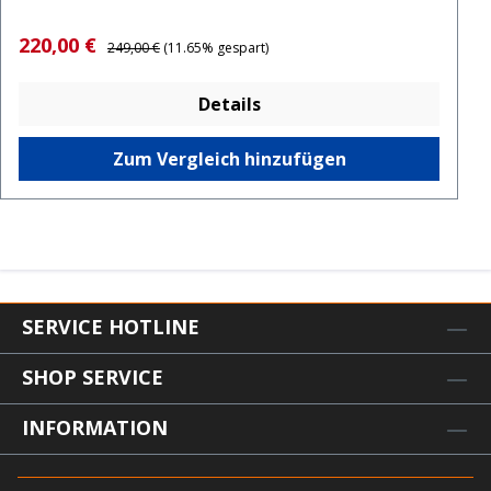
Verkaufspreis:
Regulärer Preis:
220,00 €
249,00 €
(11.65% gespart)
Details
Zum Vergleich hinzufügen
SERVICE HOTLINE
SHOP SERVICE
INFORMATION