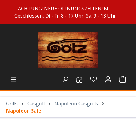
Zum Hauptinhalt springen
ACHTUNG! NEUE ÖFFNUNGSZEITEN! Mo:
Geschlossen, Di - Fr: 8 - 17 Uhr, Sa: 9 - 13 Uhr
Du hast 0 Prod
Ware
Grills
Gasgrill
Napoleon Gasgrills
Napoleon Sale