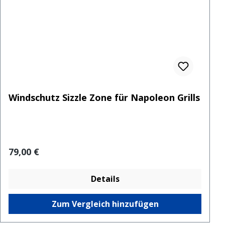
Windschutz Sizzle Zone für Napoleon Grills
Regulärer Preis:
79,00 €
Details
Zum Vergleich hinzufügen