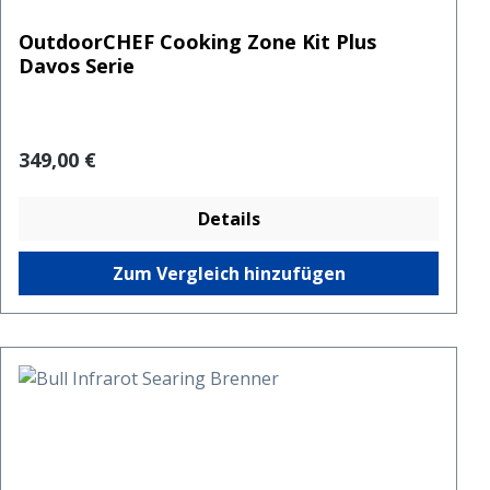
OutdoorCHEF Cooking Zone Kit Plus
Davos Serie
Regulärer Preis:
349,00 €
Details
Zum Vergleich hinzufügen