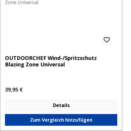
OUTDOORCHEF Wind-/Spritzschutz
Blazing Zone Universal
Regulärer Preis:
39,95 €
Details
Zum Vergleich hinzufügen