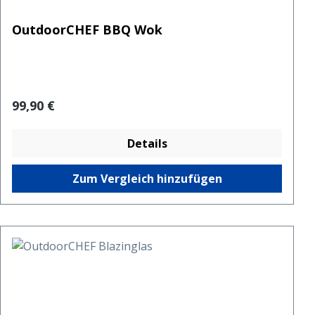
OutdoorCHEF BBQ Wok
Regulärer Preis:
99,90 €
Details
Zum Vergleich hinzufügen