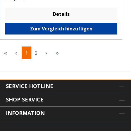
Details
Zum Vergleich hinzufügen
Seite
Seite
1
2
SERVICE HOTLINE
SHOP SERVICE
INFORMATION