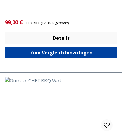
Verkaufspreis:
Regulärer Preis:
99,00 €
119,80 €
(17.36% gespart)
Details
Zum Vergleich hinzufügen