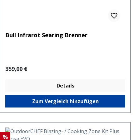
Bull Infrarot Searing Brenner
Regulärer Preis:
359,00 €
Details
Zum Vergleich hinzufügen
Rabatt
%