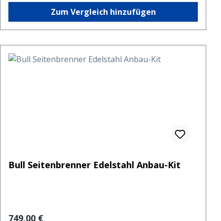
Zum Vergleich hinzufügen
Bull Seitenbrenner Edelstahl Anbau-Kit
Regulärer Preis:
749,00 €