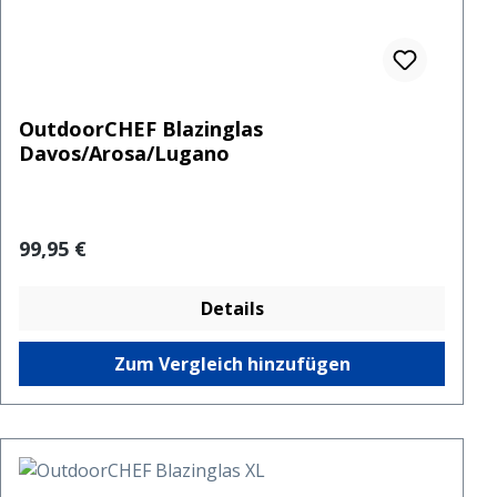
OutdoorCHEF Blazinglas
Davos/Arosa/Lugano
Regulärer Preis:
99,95 €
Details
Zum Vergleich hinzufügen