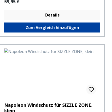
Regulärer Preis:
59,95 €
Details
Zum Vergleich hinzufügen
Napoleon Windschutz für SIZZLE ZONE,
klein