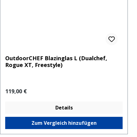
OutdoorCHEF Blazinglas L (Dualchef,
Rogue XT, Freestyle)
Regulärer Preis:
119,00 €
Details
Zum Vergleich hinzufügen