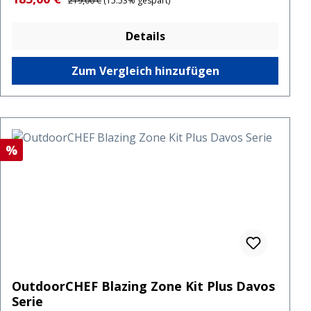
219,00 €
(15.53% gespart)
Details
Zum Vergleich hinzufügen
Rabatt
%
OutdoorCHEF Blazing Zone Kit Plus Davos
Serie