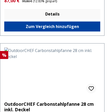
Verkaufspreis:
87,00 €
99,80 €
(12.83% gespart)
Details
Zum Vergleich hinzufügen
Rabatt
%
OutdoorCHEF Carbonstahlpfanne 28 cm
inkl. Deckel