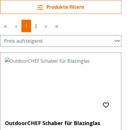
Produkte filtern
Seite
Seite
1
2
OutdoorCHEF Schaber für Blazinglas