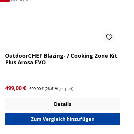
OutdoorCHEF Blazing- / Cooking Zone Kit
Plus Arosa EVO
Verkaufspreis:
Regulärer Preis:
499,00 €
699,00 €
(28.61% gespart)
Details
Zum Vergleich hinzufügen