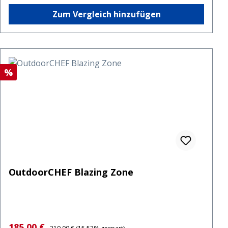
Zum Vergleich hinzufügen
Rabatt
%
OutdoorCHEF Blazing Zone
Verkaufspreis:
Regulärer Preis:
185,00 €