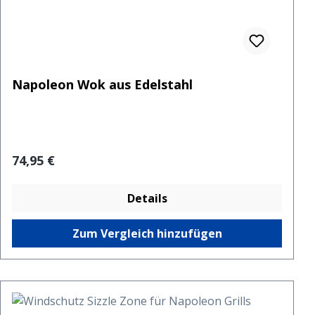
Napoleon Wok aus Edelstahl
Regulärer Preis:
74,95 €
Details
Zum Vergleich hinzufügen