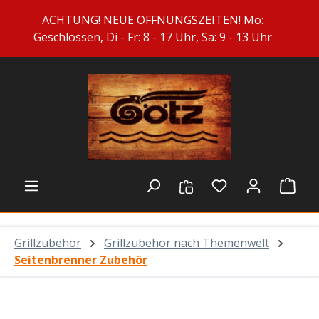
Zum Hauptinhalt springen
ACHTUNG! NEUE ÖFFNUNGSZEITEN! Mo:
Geschlossen, Di - Fr: 8 - 17 Uhr, Sa: 9 - 13 Uhr
Du hast 0 Prod
Ware
Grillzubehör
Grillzubehör nach Themenwelt
Seitenbrenner Zubehör