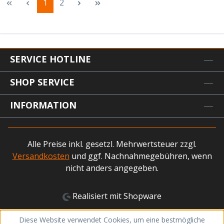
Seite
Seite
1
2
SERVICE HOTLINE
SHOP SERVICE
INFORMATION
Alle Preise inkl. gesetzl. Mehrwertsteuer zzgl.
Versandkosten
und ggf. Nachnahmegebühren, wenn
nicht anders angegeben.
Realisiert mit Shopware
Diese Website verwendet Cookies, um eine bestmögliche