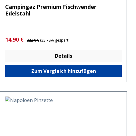
Campingaz Premium Fischwender
Edelstahl
Verkaufspreis:
Regulärer Preis:
14,90 €
22,50 €
(33.78% gespart)
Details
Zum Vergleich hinzufügen