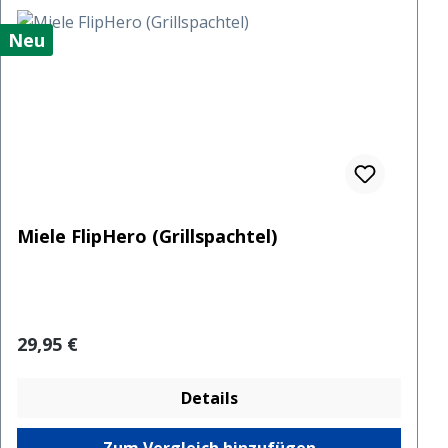
Neu
Miele FlipHero (Grillspachtel)
Regulärer Preis:
29,95 €
Details