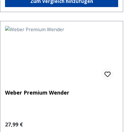
Zum Vergleich hinzufügen
Weber Premium Wender
Regulärer Preis:
27,99 €