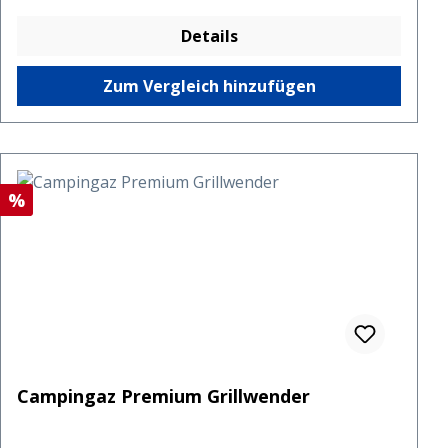
Details
Zum Vergleich hinzufügen
Rabatt
%
Campingaz Premium Grillwender