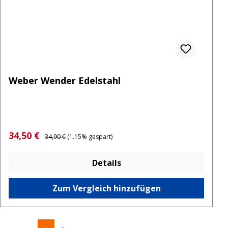
Weber Wender Edelstahl
Verkaufspreis:
Regulärer Preis:
34,50 €
34,90 €
(1.15% gespart)
Details
Zum Vergleich hinzufügen