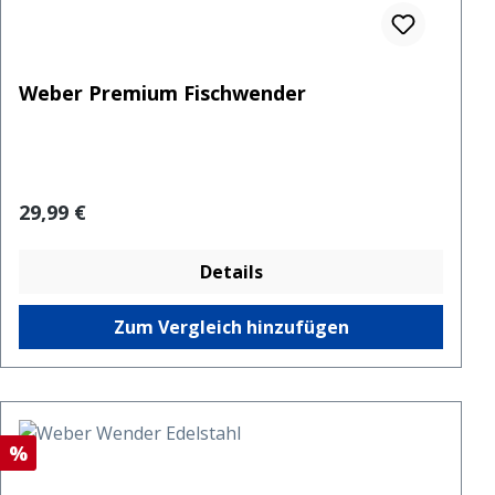
Weber Premium Fischwender
Regulärer Preis:
29,99 €
Details
Zum Vergleich hinzufügen
Rabatt
%