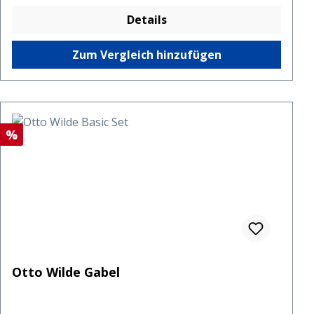
Details
Zum Vergleich hinzufügen
Rabatt
%
Otto Wilde Gabel