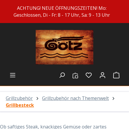
Zum Hauptinhalt springen
ACHTUNG! NEUE ÖFFNUNGSZEITEN! Mo:
Geschlossen, Di - Fr: 8 - 17 Uhr, Sa: 9 - 13 Uhr
Du hast 0 Prod
Ware
Grillzubehör
Grillzubehör nach Themenwelt
Grillbesteck
Ob saftiges Steak, knackiges Gemüse oder zartes