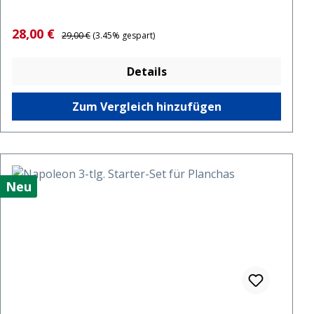
Verkaufspreis:
Regulärer Preis:
28,00 €
29,00 €
(3.45% gespart)
Details
Zum Vergleich hinzufügen
Neu