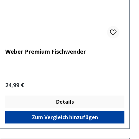
Weber Premium Fischwender
Regulärer Preis:
24,99 €
Details
Zum Vergleich hinzufügen