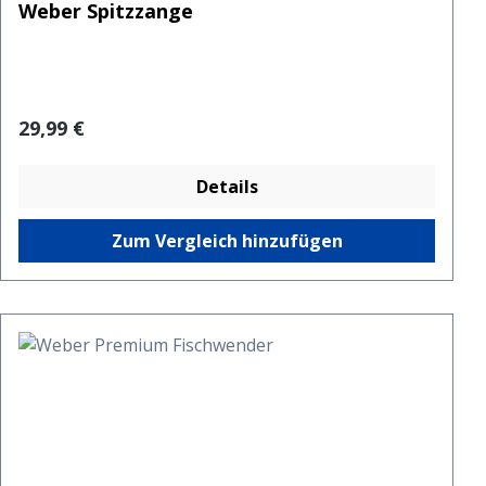
Weber Spitzzange
Regulärer Preis:
29,99 €
Details
Zum Vergleich hinzufügen