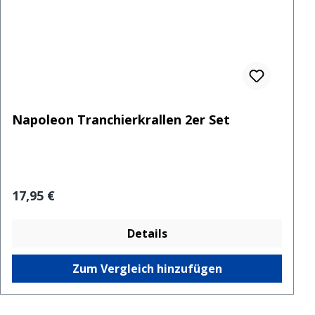
Napoleon Tranchierkrallen 2er Set
Regulärer Preis:
17,95 €
Details
Zum Vergleich hinzufügen