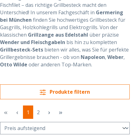
Fischfilet – das richtige Grillbesteck macht den
Unterschied! In unserem Fachgeschäft in
Germering
bei München
finden Sie hochwertiges Grillbesteck für
Gasgrills, Holzkohlegrills und Elektrogrills. Von der
klassischen
Grillzange aus Edelstahl
über präzise
Wender und Fleischgabeln
bis hin zu kompletten
Grillbesteck-Sets
bieten wir alles, was Sie für perfekte
Grillergebnisse brauchen -
ob von
Napoleon
,
Weber
,
Otto Wilde
oder anderen Top-Marken.
Produkte filtern
Seite
Seite
1
2