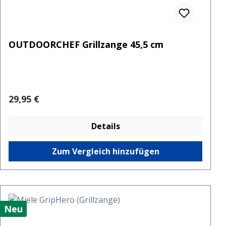
OUTDOORCHEF Grillzange 45,5 cm
Regulärer Preis:
29,95 €
Details
Zum Vergleich hinzufügen
Neu