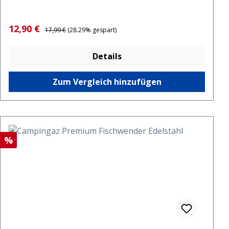
Verkaufspreis:
Regulärer Preis:
12,90 €
17,99 €
(28.29% gespart)
Details
Zum Vergleich hinzufügen
Rabatt
%