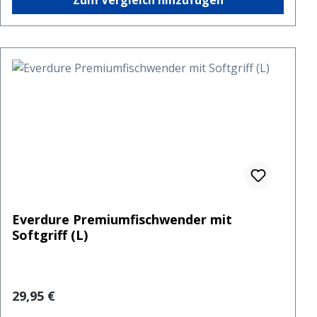
Zum Vergleich hinzufügen
Everdure Premiumfischwender mit
Softgriff (L)
Regulärer Preis:
29,95 €