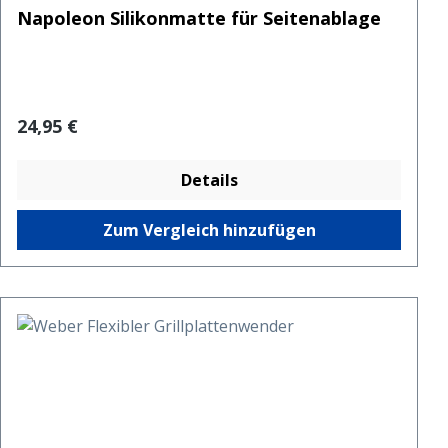
Napoleon Silikonmatte für Seitenablage
Regulärer Preis:
24,95 €
Details
Zum Vergleich hinzufügen