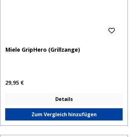
Miele GripHero (Grillzange)
Regulärer Preis:
29,95 €
Details
Zum Vergleich hinzufügen