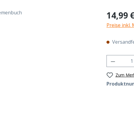
Regulärer Pr
14,99 
Preise inkl.
Versandfer
Produkt 
Zum Merk
Produktnu