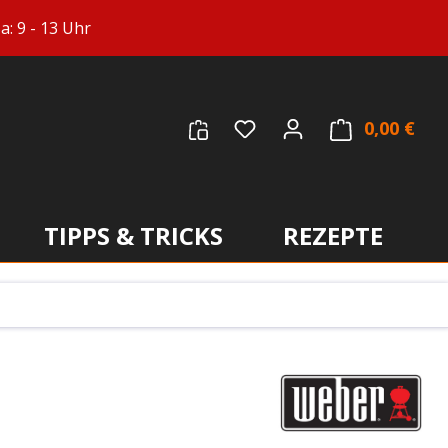
: 9 - 13 Uhr
Du hast 0 Produkte auf
0,00 €
Ware
TIPPS & TRICKS
REZEPTE