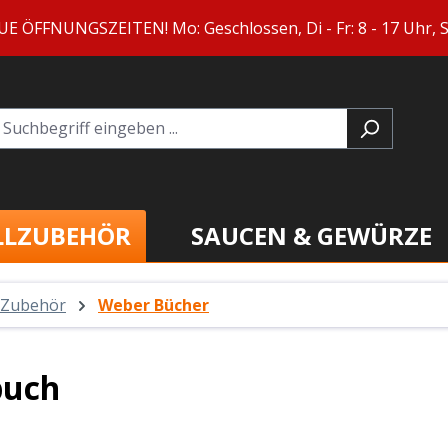
ÖFFNUNGSZEITEN! Mo: Geschlossen, Di - Fr: 8 - 17 Uhr, Sa
LLZUBEHÖR
SAUCEN & GEWÜRZE
 Zubehör
Weber Bücher
buch