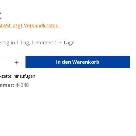
eis:
€
 MwSt. zzgl. Versandkosten
tig in 1 Tag, Lieferzeit 1-3 Tage
Anzahl: Gib den gewünschten Wert ein o
In den Warenkorb
zettel hinzufügen
mmer:
44348