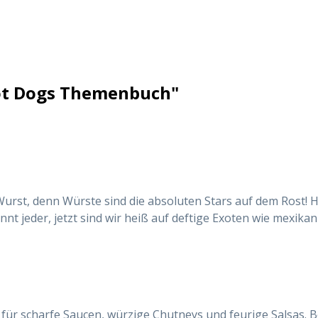
ot Dogs Themenbuch"
ie Wurst, denn Würste sind die absoluten Stars auf dem Rost
 jeder, jetzt sind wir heiß auf deftige Exoten wie mexikanis
n für scharfe Saucen, würzige Chutneys und feurige Salsas. 