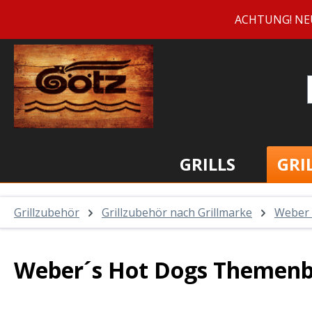
m Hauptinhalt springen
Zur Suche springen
Zur Hauptnavigation springen
ACHTUNG! NEUE 
GRILLS
GRI
Grillzubehör
Grillzubehör nach Grillmarke
Weber
Weber´s Hot Dogs Themen