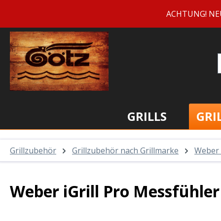
m Hauptinhalt springen
Zur Suche springen
Zur Hauptnavigation springen
ACHTUNG! NEUE 
GRILLS
GRI
Grillzubehör
Grillzubehör nach Grillmarke
Weber
Weber iGrill Pro Messfühler 