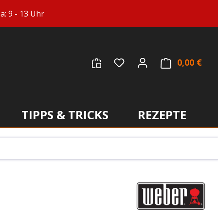
: 9 - 13 Uhr
Du hast 0 Produkte auf
0,00 €
Ware
TIPPS & TRICKS
REZEPTE