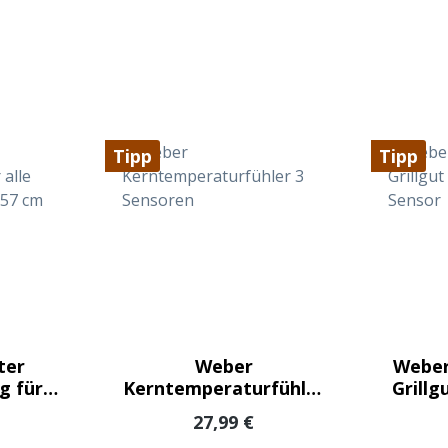
Tipp
Tipp
ter
Weber
Weber
g für
Kerntemperaturfühler
Grillg
rills
3 Sensoren
 Preis:
Regulärer Preis:
27,99 €
m