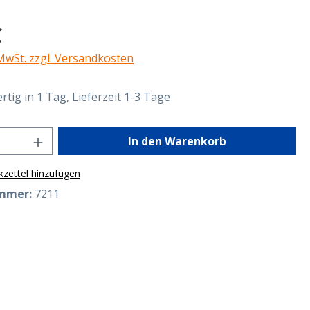
eis:
€
 MwSt. zzgl. Versandkosten
tig in 1 Tag, Lieferzeit 1-3 Tage
Anzahl: Gib den gewünschten Wert ein o
In den Warenkorb
zettel hinzufügen
mmer:
7211