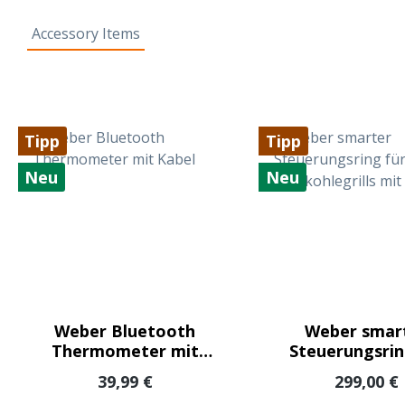
Accessory Items
Produktgalerie überspringen
Tipp
Tipp
Neu
Neu
Weber Bluetooth
Weber smar
Thermometer mit
Steuerungsrin
Kabel
alle Holzkohleg
Regulärer Preis:
Regulärer
39,99 €
299,00 €
mit 57 c