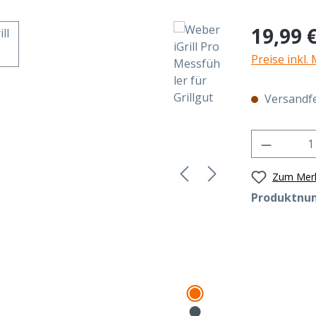
Regulärer Pr
19,99 
Preise inkl.
Versandfer
Produkt 
Zum Merk
Produktnu