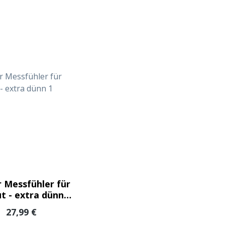
 Messfühler für
ut - extra dünn 1
Sensor
Regulärer Preis:
27,99 €