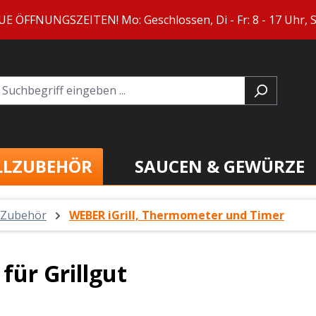
ÖFFNUNGSZEITEN! Mo: Geschlossen, Di - Fr: 8 - 17 Uhr, Sa
LLZUBEHÖR
SAUCEN & GEWÜRZE
 Zubehör
WEBER iGrill, Thermometer und Timer
für Grillgut