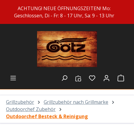
Zum Hauptinhalt springen
ACHTUNG! NEUE ÖFFNUNGSZEITEN! Mo:
Geschlossen, Di - Fr: 8 - 17 Uhr, Sa: 9 - 13 Uhr
Du hast 0 Prod
Ware
Grillzubehör
Grillzubehör nach Grillmarke
Outdoorchef Zubehör
Outdoorchef Besteck & Reinigung