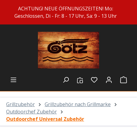
Zum Hauptinhalt springen
ACHTUNG! NEUE ÖFFNUNGSZEITEN! Mo:
Geschlossen, Di - Fr: 8 - 17 Uhr, Sa: 9 - 13 Uhr
Du hast 0 Prod
Ware
Grillzubehör
Grillzubehör nach Grillmarke
Outdoorchef Zubehör
Outdoorchef Universal Zubehör