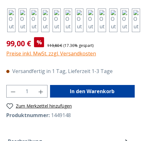
Verkaufspreis:
99,00 €
%
Regulärer Preis:
119,80 €
(17.36% gespart)
Preise inkl. MwSt. zzgl. Versandkosten
Versandfertig in 1 Tag, Lieferzeit 1-3 Tage
Produkt Anzahl: Gib den gewünschten Wer
In den Warenkorb
Zum Merkzettel hinzufügen
Produktnummer:
1449148