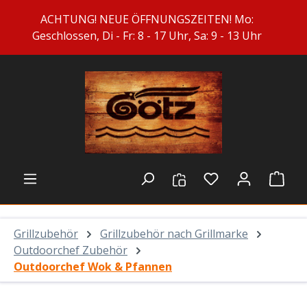
Zum Hauptinhalt springen
ACHTUNG! NEUE ÖFFNUNGSZEITEN! Mo:
Geschlossen, Di - Fr: 8 - 17 Uhr, Sa: 9 - 13 Uhr
Du hast 0 Prod
Ware
Grillzubehör
Grillzubehör nach Grillmarke
Outdoorchef Zubehör
Outdoorchef Wok & Pfannen