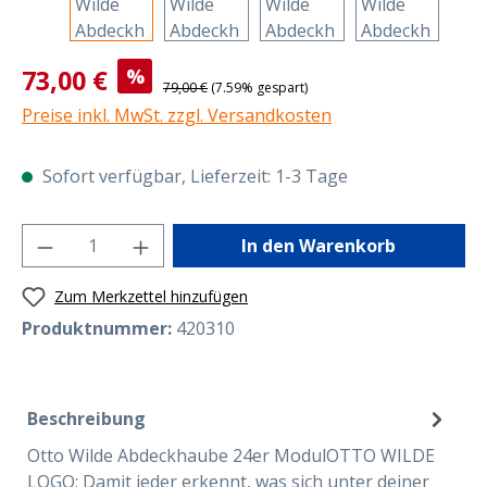
Verkaufspreis:
73,00 €
%
Regulärer Preis:
79,00 €
(7.59% gespart)
Preise inkl. MwSt. zzgl. Versandkosten
Sofort verfügbar, Lieferzeit: 1-3 Tage
Produkt Anzahl: Gib den gewünschten Wer
In den Warenkorb
Zum Merkzettel hinzufügen
Produktnummer:
420310
Beschreibung
Otto Wilde Abdeckhaube 24er ModulOTTO WILDE
LOGO: Damit jeder erkennt, was sich unter deiner