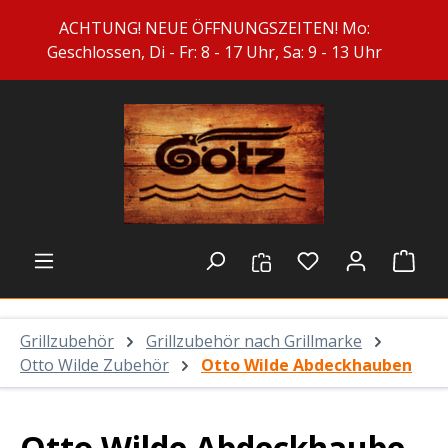
Zum Hauptinhalt springen
ACHTUNG! NEUE ÖFFNUNGSZEITEN! Mo:
Geschlossen, Di - Fr: 8 - 17 Uhr, Sa: 9 - 13 Uhr
Du hast 0 Prod
Ware
Grillzubehör
Grillzubehör nach Grillmarke
Otto Wilde Zubehör
Otto Wilde Abdeckhauben
Otto Wilde Abdeckhaube