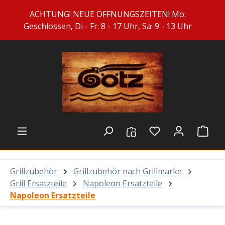
Zum Hauptinhalt springen
ACHTUNG! NEUE ÖFFNUNGSZEITEN! Mo:
Geschlossen, Di - Fr: 8 - 17 Uhr, Sa: 9 - 13 Uhr
Du hast 0 Prod
Ware
Grillzubehör
Grillzubehör nach Grillmarke
Grill Ersatzteile
Napoleon Ersatzteile
Napoleon Ersatzteile