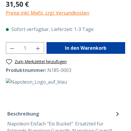
Regulärer Preis:
31,50 €
Preise inkl. MwSt. zzgl. Versandkosten
Sofort verfügbar, Lieferzeit: 1-3 Tage
Produkt Anzahl: Gib den gewünschten Wer
In den Warenkorb
Zum Merkzettel hinzufügen
Produktnummer:
N185-0003
Beschreibung
Napoleon Eisfach "Eis Bucket". Ersatzteil für
folgende Napoleon Gasgrills: Napoleon Gasgrill