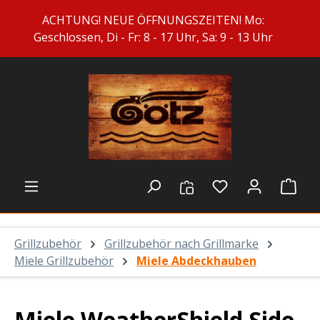
Zum Hauptinhalt springen
ACHTUNG! NEUE ÖFFNUNGSZEITEN! Mo:
Geschlossen, Di - Fr: 8 - 17 Uhr, Sa: 9 - 13 Uhr
Du hast 0 Prod
Ware
Grillzubehör
Grillzubehör nach Grillmarke
Miele Grillzubehör
Miele Abdeckhauben
Miele WeatherShield Side