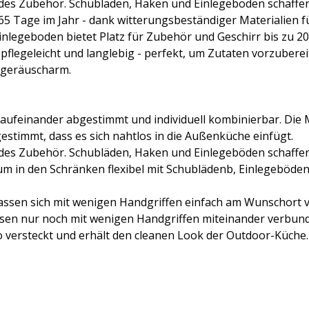
des Zubehör. Schubläden, Haken und Einlegeböden schaffen 
65 Tage im Jahr - dank witterungsbeständiger Materialien f
Einlegeboden bietet Platz für Zubehör und Geschirr bis zu 20
d pflegeleicht und langlebig - perfekt, um Zutaten vorzubere
d geräuscharm.
d aufeinander abgestimmt und individuell kombinierbar. Die
stimmt, dass es sich nahtlos in die Außenküche einfügt.
des Zubehör. Schubläden, Haken und Einlegeböden schaffen 
aum in den Schränken flexibel mit Schublädenb, Einlegeböden 
ssen sich mit wenigen Handgriffen einfach am Wunschort ver
üssen nur noch mit wenigen Handgriffen miteinander verbun
o versteckt und erhält den cleanen Look der Outdoor-Küche.