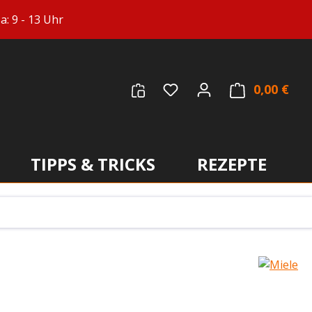
: 9 - 13 Uhr
Du hast 0 Produkte auf
0,00 €
Ware
TIPPS & TRICKS
REZEPTE