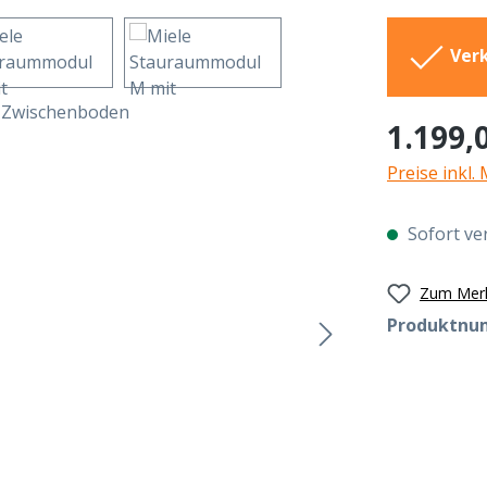
Verk
Regulärer Pr
1.199,
Preise inkl.
Sofort ver
Zum Merk
Produktnu