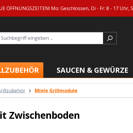
ÖFFNUNGSZEITEN! Mo: Geschlossen, Di - Fr: 8 - 17 Uhr, Sa
LLZUBEHÖR
SAUCEN & GEWÜRZE
Grillzubehör
Miele Grillmodule
it Zwischenboden