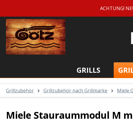
m Hauptinhalt springen
Zur Suche springen
Zur Hauptnavigation springen
ACHTUNG! NEUE 
GRILLS
GRI
Grillzubehör
Grillzubehör nach Grillmarke
Miele 
Miele Stauraummodul M m