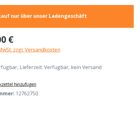
auf nur über unser Ladengeschäft
eis:
00 €
 MwSt. zzgl. Versandkosten
fügbar, Lieferzeit: Verfügbar, kein Versand
zettel hinzufügen
mmer:
12762750