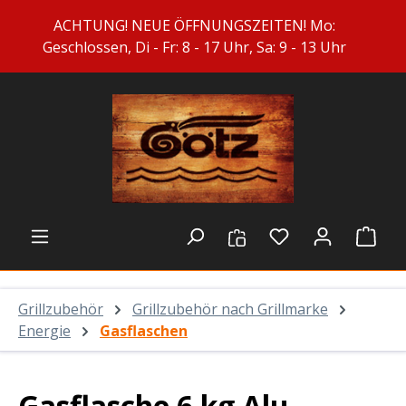
Zum Hauptinhalt springen
ACHTUNG! NEUE ÖFFNUNGSZEITEN! Mo:
Geschlossen, Di - Fr: 8 - 17 Uhr, Sa: 9 - 13 Uhr
Du hast 0 Prod
Ware
Grillzubehör
Grillzubehör nach Grillmarke
Energie
Gasflaschen
Gasflasche 6 kg Alu,